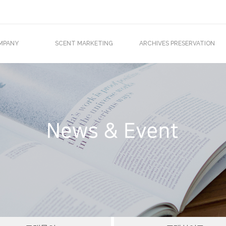
MPANY
SCENT MARKETING
ARCHIVES PRESERVATION
O 인사말
Scent Marketing
기록물 · 서고 소독장비
조직도
바이오미스트
소독 서비스
업재산권
아이센트
외진출
주문제작 서비스
T IN MEDIA
Clients