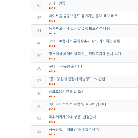
S 마크인증
43
하이서울 공동브랜드 참여기업 홍보 책자 배포
42
독자투고란에 실린 살충제 보도관련 내용
41
고속도로휴게소 유해살충제 살포 기자회견 관련
40
정부에서 해외에 배포하는 카다로그에 본사 소개
39
구아바 신규향 출시!!!
38
“공기청향제 건강에 악영향” 보도관련
37
상표도용사건 의법 조치
36
바이오미스트 엠블럼 및 로고변경 안내
35
악취제거제(소취성분) 변경안내
34
성공창업 돈이보인다-매일경제TV
33