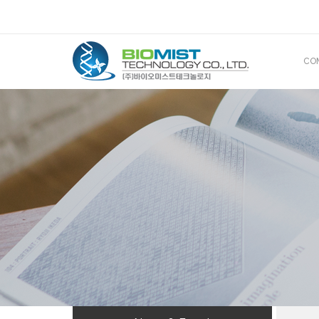
CO
CE
산
해
BIOMIS