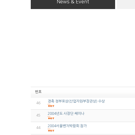
News & Event
번호
경축 정부포상(산업자원부장관상) 수상
46
2004년도 사장단 쎄미나
45
2004서울벤처박람회 참가
44