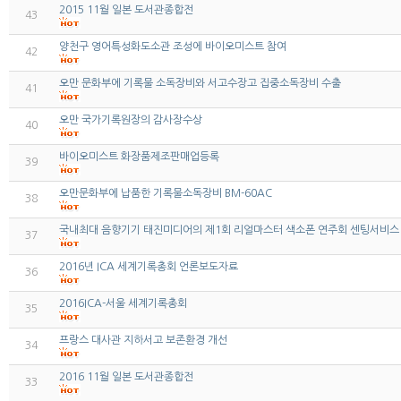
2015 11월 일본 도서관종합전
43
양천구 영어특성화도소관 조성에 바이오미스트 참여
42
오만 문화부에 기록물 소독장비와 서고수장고 집중소독장비 수출
41
오만 국가기록원장의 감사장수상
40
바이오미스트 화장품제조판매업등록
39
오만문화부에 납품한 기록물소독장비 BM-60AC
38
국내최대 음향기기 태진미디어의 제1회 리얼마스터 색소폰 연주회 센팅서비스
37
2016년 ICA 세계기록총회 언론보도자료
36
2016ICA-서울 세계기록총회
35
프랑스 대사관 지하서고 보존환경 개선
34
2016 11월 일본 도서관종합전
33