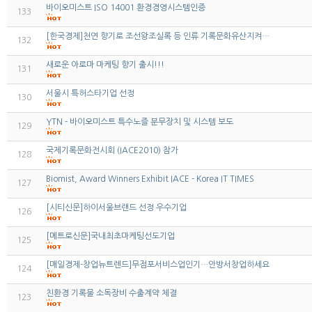
바이오미스트 ISO 14001 환경경영시스템인증
133
[한국경제]천연 향기로 조선왕조실록 등 인류 기록문화유산지켜…
132
새로운 아로마 마케팅 향기 출시!!!
131
서울시 특허스타기업 선정
130
YTN - 바이오미스트 특수노즐 분무장치 및 시스템 보도
129
국제기록문화전시회 (IACE2010) 참가
128
Biomist, Award Winners Exhibit IACE - Korea IT TIMES
127
[시티신문]하이서울브랜드 선정 우수기업
126
[메트로신문]국내최초마케팅선도기업
125
[매일경제-창업뉴트렌드]무점포서비스업인기…안방서창업하세요
124
친환경 기록물 소독장비 수출계약 체결
123