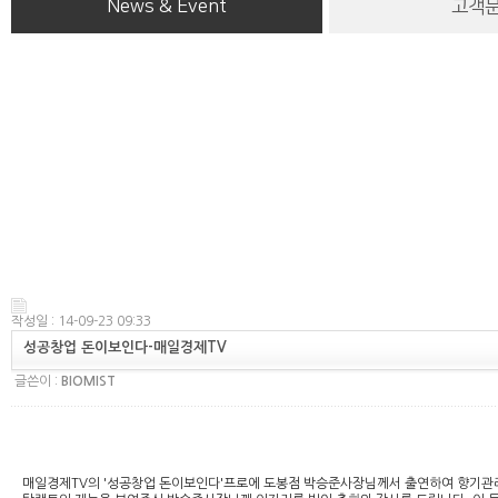
News & Event
고객
작성일 : 14-09-23 09:33
성공창업 돈이보인다-매일경제TV
글쓴이 :
BIOMIST
매일경제TV의 '성공창업 돈이보인다'프로에 도봉점 박승준사장님께서 출연하여 향기관리