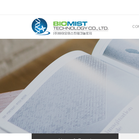
CO
CE
산
해
BIOMIS