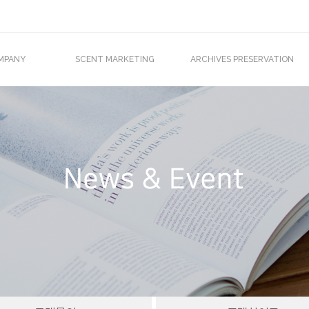
MPANY
SCENT MARKETING
ARCHIVES PRESERVATION
O 인사말
Scent Marketing
기록물 · 서고 소독장비
조직도
바이오미스트
소독 서비스
업재산권
아이센트
외진출
주문제작 서비스
T IN MEDIA
Clients