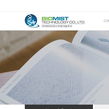
CO
CE
산
해
BIOMIS