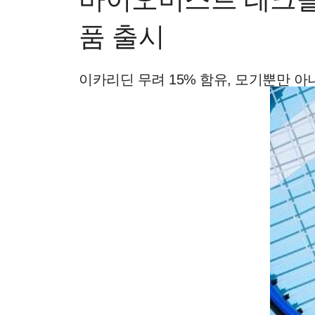
품 출시
이카리딘 무려 15% 함유, 모기뿐만 