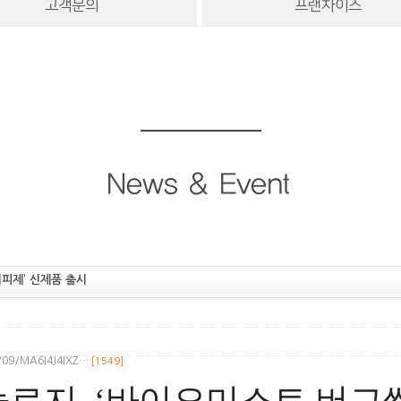
고객문의
프랜차이즈
News & Event
피제’ 신제품 출시
6/09/MA6I4J4IXZ…
[1549]
로지, ‘바이오미스트 버그싹