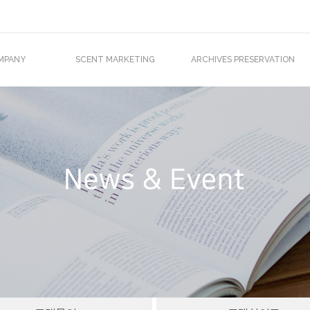
MPANY
SCENT MARKETING
ARCHIVES PRESERVATION
O 인사말
Scent Marketing
기록물 · 서고 소독장비
조직도
바이오미스트
소독 서비스
업재산권
아이센트
외진출
주문제작 서비스
T IN MEDIA
Clients