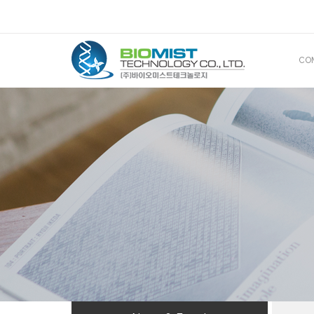
CO
CE
산
해
BIOMIS