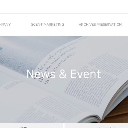
MPANY
SCENT MARKETING
ARCHIVES PRESERVATION
O 인사말
Scent Marketing
기록물 · 서고 소독장비
조직도
바이오미스트
소독 서비스
업재산권
아이센트
외진출
주문제작 서비스
T IN MEDIA
Clients