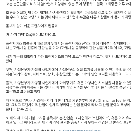
고는 눈곱만큼도 비치지 않으면서 희망밖에 없는 듯이 행동하고 결국 그 희망을 이루고야
모두들 어렵다, 망한다, 일자리가 사라진다며 절망적인 한숨들을 쉬고 있다. 하지만 이럴
는 우리의 삶만 고양시키는 것이 아니라 자연스럽게 수많은 다른 사람들에게 용기와 희망
돋보기 알기 쉬운 프랜차이즈 법률②
‘세 가지 개념’ 충족해야 프랜차이즈
프랜차이즈 법률을 제대로 알기 위해서는 프랜차이즈 산업의 핵심 개념부터 살펴보아야 한
나는 ‘가맹사업 진흥에 관한 법률’이다.(‘가맹사업 공정화에 관한 법률’ 제2조 제1호, ‘가
세계 각국의 입법례에 따라 프랜차이즈의 개념 요소가 약간씩 다르다. 하지만 프랜차이즈
있다.
첫째, 가맹본부가 가맹점 사업자에게 ‘가맹본부의 영업 표지를 사용할 수 있는 권리를 수
서는 ‘자기의 상표, 서비스표, 상호, 휘장(간판) 또는 그 밖의 영업 표지를 사용하여…’라
둘째, 가맹본부가 가맹점 사업자에게 ‘마케팅 계획 혹은 가맹사업 시스템을 사용할 수 
제공하는 것이 허용된다는 점이다. 이러한 개념 요소를 우리 법에서는 ‘…일정한 품질 기
고…’라고 표현하고 있다.
마지막으로 가맹점 사업자는 이에 대한 대가로 가맹본부에 가맹금(franchise fee)
다. 그리고 프랜차이즈 산업이 실제로 영위되는 산업 분야에 따라 그 산업 분야의 특성에
된다고 할 수 있다.
또 위의 세 가지 개념 표지를 충족시키는 산업은 그 사업체가 ‘프랜차이즈’, 혹은 이와 
하고 있다고 하더라도 위 세 가지 개념 표지를 충족시키지 못하는 산업은 그 본질상 프랜