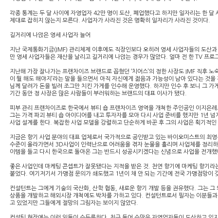
각종 통계는 두 달 사이에 자영업자 42만 명이 도산, 폐업했다고 하지만 일자리는 한 달
제대로 잡히지 않는지 모른다. 사업자가 사라진 것은 명확히 일자리가 사라진 것이다.
길거리에 나앉은 영세 사업자 늘어
지난 국제통화기금(IMF) 관리체제 이후에도 직장인보다 오히려 영세 사업자들의 도산과
만 영세 사업자들은 재산을 날리고 길거리에 나앉는 경우가 많았다. 얼마 전 한 TV 프
지난해 가장 잘나가는 프랜차이즈 브랜드로 꼽혔던 ‘치어스’의 정한 사장도 IMF 직후 노
이 뭘 해도 해야지’라는 말을 들으면서 아직 자신에게 젊음과 가능성이 남아 있다는 것을
님께 달려가 돈을 빌려 조그만 치킨 가게를 인수해 운영했다. 하지만 인수 후 보니 그 가
기간 동안 정 사장은 많은 사람들이 부러워하는 브랜드의 대표 이사가 됐다.
피부 관리 프랜차이즈로 한국에서 뷰티 숍 프랜차이즈 영역을 개척한 주인공인 이지은레드
그는 가격 파괴 뷰티 숍 아이디어를 내고 투자자를 모아 다시 사업 준비를 했지만 1년 
사업 설계를 한다. 복잡한 사업 모델을 강렬하고 단순하게 바꾼 후 그의 사업은 획기적인
지금은 향기 사업 분야의 대표 업체로서 국가적으로 공인받고 있는 바이오미스트의 최영신 
수준이 올라가면서 3D사업이 인력난으로 어려움을 겪자 눈물을 흘리며 사업체를 정리하고
이템을 들고 다시 한국으로 돌아온 그는 반드시 성공시키겠다는 신념으로 사업을 전개했다
좋은 사업인데 마케팅 콘셉트가 잘못됐다는 지적을 받은 것. 천연 향기에 마케팅 향기라
붙었다. 여기저기서 가맹점 문의가 쇄도했고 1년이 채 안 되는 기간에 전국 가맹점망이 
컨설턴트는 그에게 기술의 국산화, 산학 협동, 새로운 향기 개발 등을 권유했다. 그는 
상품을 개발하고 해외시장 개척에도 박차를 가하고 있다. 컨설턴트로서 필자는 이분들과 
고 있었지만 그들에게 절망의 그림자는 보이지 않았다.
컨설팅 현장에는 이런 일들이 수두룩하다. 최근 들어 수많은 자영업자들이 도산하고 있지