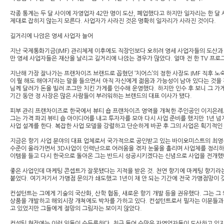
각종 통계는 두 달 사이에 자영업자 42만 명이 도산, 폐업했다고 하지만 일자리는 한 달
제대로 잡히지 않는지 모른다. 사업자가 사라진 것은 명확히 일자리가 사라진 것이다.
길거리에 나앉은 영세 사업자 늘어
지난 국제통화기금(IMF) 관리체제 이후에도 직장인보다 오히려 영세 사업자들의 도산과
만 영세 사업자들은 재산을 날리고 길거리에 나앉는 경우가 많았다. 얼마 전 한 TV 프
지난해 가장 잘나가는 프랜차이즈 브랜드로 꼽혔던 ‘치어스’의 정한 사장도 IMF 직후 노
이 뭘 해도 해야지’라는 말을 들으면서 아직 자신에게 젊음과 가능성이 남아 있다는 것을
님께 달려가 돈을 빌려 조그만 치킨 가게를 인수해 운영했다. 하지만 인수 후 보니 그 가
기간 동안 정 사장은 많은 사람들이 부러워하는 브랜드의 대표 이사가 됐다.
피부 관리 프랜차이즈로 한국에서 뷰티 숍 프랜차이즈 영역을 개척한 주인공인 이지은레드
그는 가격 파괴 뷰티 숍 아이디어를 내고 투자자를 모아 다시 사업 준비를 했지만 1년 
사업 설계를 한다. 복잡한 사업 모델을 강렬하고 단순하게 바꾼 후 그의 사업은 획기적인
지금은 향기 사업 분야의 대표 업체로서 국가적으로 공인받고 있는 바이오미스트의 최영신 
수준이 올라가면서 3D사업이 인력난으로 어려움을 겪자 눈물을 흘리며 사업체를 정리하고
이템을 들고 다시 한국으로 돌아온 그는 반드시 성공시키겠다는 신념으로 사업을 전개했다
좋은 사업인데 마케팅 콘셉트가 잘못됐다는 지적을 받은 것. 천연 향기에 마케팅 향기라
붙었다. 여기저기서 가맹점 문의가 쇄도했고 1년이 채 안 되는 기간에 전국 가맹점망이 
컨설턴트는 그에게 기술의 국산화, 산학 협동, 새로운 향기 개발 등을 권유했다. 그는 
상품을 개발하고 해외시장 개척에도 박차를 가하고 있다. 컨설턴트로서 필자는 이분들과 
고 있었지만 그들에게 절망의 그림자는 보이지 않았다.
컨설팅 현장에는 이런 일들이 수두룩하다. 최근 들어 수많은 자영업자들이 도산하고 있지