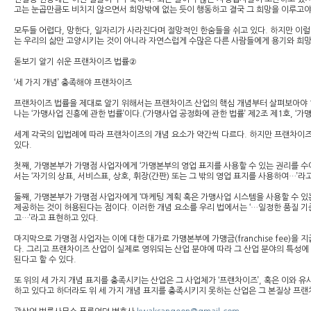
고는 눈곱만큼도 비치지 않으면서 희망밖에 없는 듯이 행동하고 결국 그 희망을 이루고야
모두들 어렵다, 망한다, 일자리가 사라진다며 절망적인 한숨들을 쉬고 있다. 하지만 이럴
는 우리의 삶만 고양시키는 것이 아니라 자연스럽게 수많은 다른 사람들에게 용기와 희망
돋보기 알기 쉬운 프랜차이즈 법률②
‘세 가지 개념’ 충족해야 프랜차이즈
프랜차이즈 법률을 제대로 알기 위해서는 프랜차이즈 산업의 핵심 개념부터 살펴보아야 한
나는 ‘가맹사업 진흥에 관한 법률’이다.(‘가맹사업 공정화에 관한 법률’ 제2조 제1호, ‘가
세계 각국의 입법례에 따라 프랜차이즈의 개념 요소가 약간씩 다르다. 하지만 프랜차이즈
있다.
첫째, 가맹본부가 가맹점 사업자에게 ‘가맹본부의 영업 표지를 사용할 수 있는 권리를 수
서는 ‘자기의 상표, 서비스표, 상호, 휘장(간판) 또는 그 밖의 영업 표지를 사용하여…’라
둘째, 가맹본부가 가맹점 사업자에게 ‘마케팅 계획 혹은 가맹사업 시스템을 사용할 수 
제공하는 것이 허용된다는 점이다. 이러한 개념 요소를 우리 법에서는 ‘…일정한 품질 기
고…’라고 표현하고 있다.
마지막으로 가맹점 사업자는 이에 대한 대가로 가맹본부에 가맹금(franchise fee)
다. 그리고 프랜차이즈 산업이 실제로 영위되는 산업 분야에 따라 그 산업 분야의 특성에
된다고 할 수 있다.
또 위의 세 가지 개념 표지를 충족시키는 산업은 그 사업체가 ‘프랜차이즈’, 혹은 이와 
하고 있다고 하더라도 위 세 가지 개념 표지를 충족시키지 못하는 산업은 그 본질상 프랜