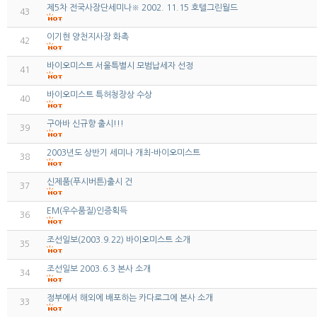
제5차 전국사장단세미나※ 2002. 11.15 호텔그린월드
43
이기현 양천지사장 화촉
42
바이오미스트 서울특별시 모범납세자 선정
41
바이오미스트 특허청장상 수상
40
구아바 신규향 출시!!!
39
2003년도 상반기 세미나 개최-바이오미스트
38
신제품(푸시버튼)출시 건
37
EM(우수품질)인증획득
36
조선일보(2003.9.22) 바이오미스트 소개
35
조선일보 2003.6.3 본사 소개
34
정부에서 해외에 배포하는 카다로그에 본사 소개
33