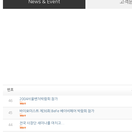
News & Event
고객
번호
2004서울벤처박람회 참가
46
바이오미스트 제36회 BeFe 베이비페어 박람회 참가
45
전국 사장단 세미나를 마치고...
44