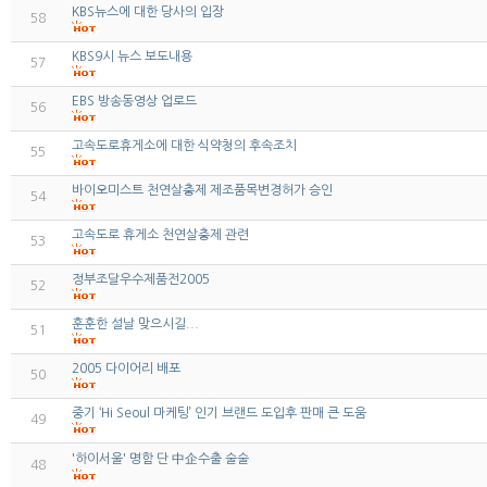
KBS뉴스에 대한 당사의 입장
58
KBS9시 뉴스 보도내용
57
EBS 방송동영상 업로드
56
고속도로휴게소에 대한 식약청의 후속조치
55
바이오미스트 천연살충제 제조품목변경허가 승인
54
고속도로 휴게소 천연살충제 관련
53
정부조달우수제품전2005
52
훈훈한 설날 맞으시길...
51
2005 다이어리 배포
50
중기 ‘Hi Seoul 마케팅’ 인기 브랜드 도입후 판매 큰 도움
49
'하이서울' 명함 단 中企수출 술술
48