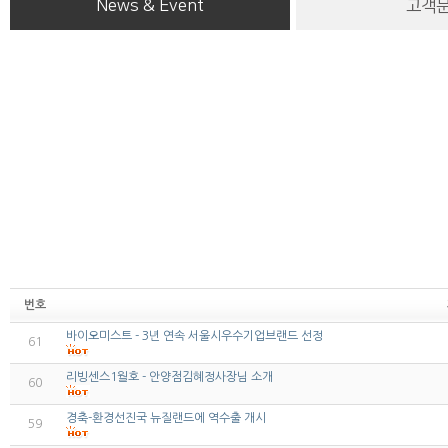
News & Event
고객
번호
바이오미스트 - 3년 연속 서울시우수기업브랜드 선정
61
리빙센스1월호 - 안양점김혜정사장님 소개
60
경축-환경선진국 뉴질랜드에 역수출 개시
59