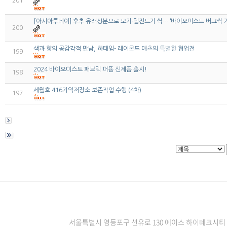
201
[아시아투데이] 후추 유래성분으로 모기·털진드기 싹… ‘바이오미스트 버그싹 
200
색과 향의 공감각적 만남, 하태임- 레이몬드 매츠의 특별한 협업전
199
2024 바이오미스트 패브릭 퍼퓸 신제품 출시!
198
세월호 416기억저장소 보존작업 수행 (4차)
197
서울특별시 영등포구 선유로 130 에이스 하이테크시티 3차 1111